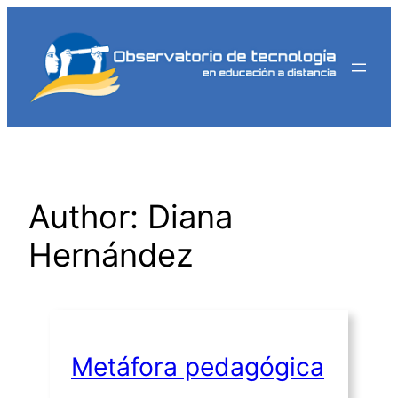
Saltar
al
contenido
Author: Diana
Hernández
Metáfora pedagógica