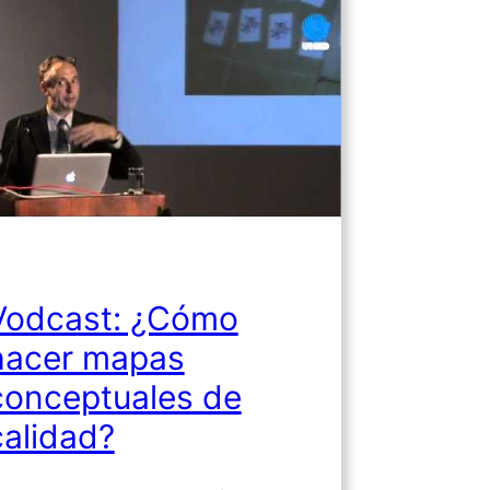
Vodcast: ¿Cómo
hacer mapas
conceptuales de
calidad?