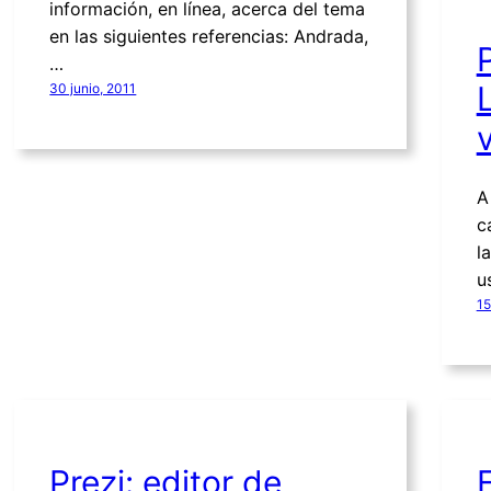
información, en línea, acerca del tema
en las siguientes referencias: Andrada,
…
30 junio, 2011
A
c
l
u
15
Prezi: editor de