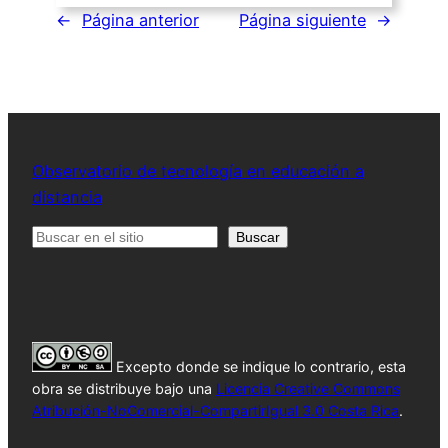
←
Página anterior
Página siguiente
→
Observatorio de tecnología en educación a
distancia
Buscar
Buscar
Excepto donde se indique lo contrario, esta
obra se distribuye bajo una
Licencia Creative Commons
Atribución-NoComercial-CompartirIgual 3.0 Costa Rica
.