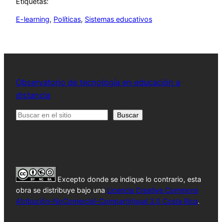
Etiquetas:
E-learning
, 
Políticas
, 
Sistemas educativos
Observatorio de tecnología en educación a
distancia
Buscar
Buscar
Excepto donde se indique lo contrario, esta
obra se distribuye bajo una
Licencia Creative Commons
Atribución-NoComercial-CompartirIgual 3.0 Costa Rica
.