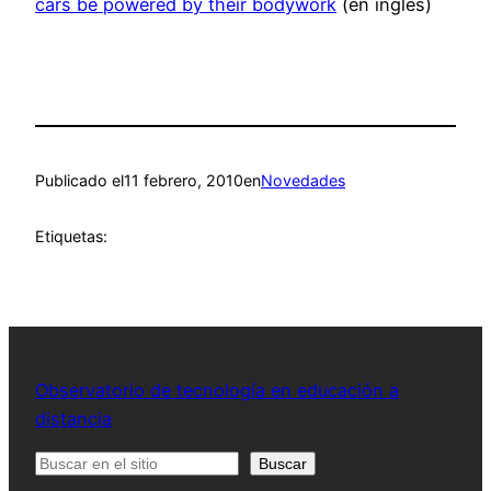
cars be powered by their bodywork
(en inglés)
Publicado el
11 febrero, 2010
en
Novedades
Etiquetas:
Observatorio de tecnología en educación a
distancia
Buscar
Buscar